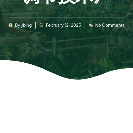
By
jibing
February 12, 2025
No Comments