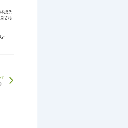
将成为
调节技
ty-
Next
XT
》