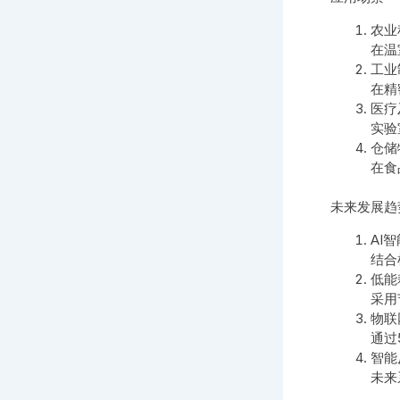
农业
在温
工业
在精
医疗
实验
仓储
在食
未来发展趋
AI
结合
低能
采用
物联
通过
智能
未来