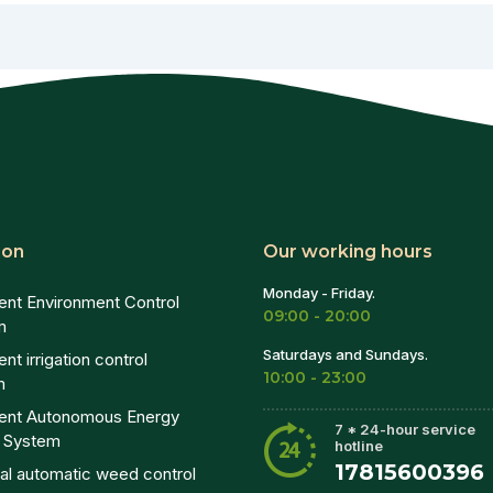
ion
Our working hours
Monday - Friday.
igent Environment Control
09:00 - 20:00
m
Saturdays and Sundays.
gent irrigation control
10:00 - 23:00
m
igent Autonomous Energy
7 * 24-hour service
g System
hotline
17815600396
al automatic weed control