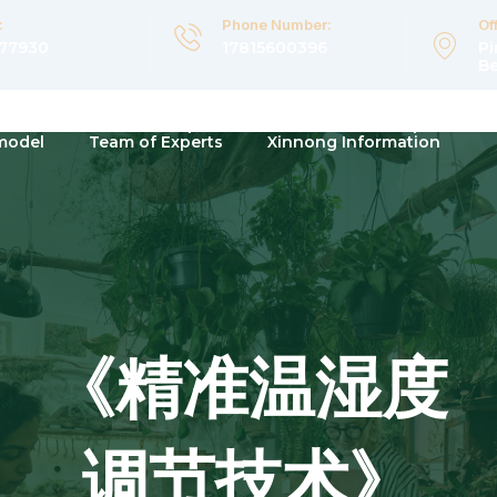
:
Phone Number:
Of
877930
17815600396
Pi
Be
olution
Hardware products
classic example
model
Team of Experts
Xinnong Information
《精准温湿度
调节技术》