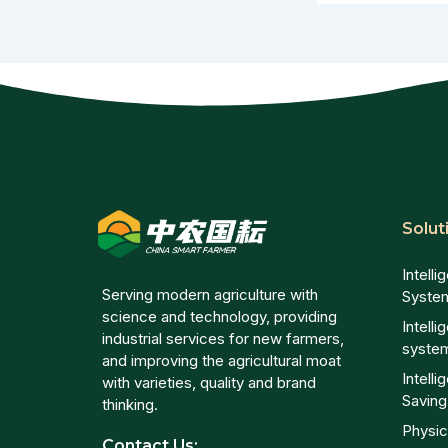
Solut
Intell
Serving modern agriculture with
Syste
science and technology, providing
Intelli
industrial services for new farmers,
syste
and improving the agricultural moat
Intell
with varieties, quality and brand
Savin
thinking.
Physic
Contact Us: