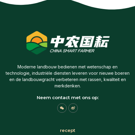
Moderne landbouw bedienen met wetenschap en
technologie, industriële diensten leveren voor nieuwe boeren
en de landbouwgracht verbeteren met rassen, kwaliteit en
merkdenken.
Neem contact met ons op:
W
W
e
e
i
i
x
b
i
o
n
recept