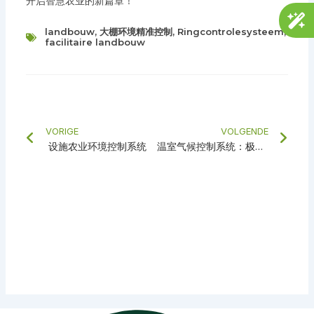
开启智慧农业的新篇章！
landbouw
,
大棚环境精准控制
,
Ringcontrolesysteem
,
facilitaire landbouw
Prev
Vol
VORIGE
VOLGENDE
设施农业环境控制系统
温室气候控制系统：极客新农，为你的温室撑起一片智能“天”