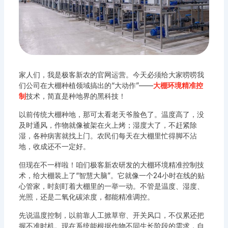
家人们，我是极客新农的官网运营。今天必须给大家唠唠我
们公司在大棚种植领域搞出的“大动作”——
大棚环境精准控
制
技术，简直是种地界的黑科技！
以前传统大棚种地，那可太看老天爷脸色了。温度高了，没
及时通风，作物就像被架在火上烤；湿度大了，不赶紧除
湿，各种病害就找上门。农民们每天在大棚里忙得脚不沾
地，收成还不一定好。
但现在不一样啦！咱们极客新农研发的大棚环境精准控制技
术，给大棚装上了“智慧大脑”。它就像一个24小时在线的贴
心管家，时刻盯着大棚里的一举一动。不管是温度、湿度、
光照，还是二氧化碳浓度，都能精准调控。
先说温度控制，以前靠人工掀草帘、开关风口，不仅累还把
握不准时机。现在系统能根据作物不同生长阶段的需求，自