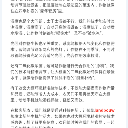
动调节温控设备，把温度控制在最适宜的范围内，作物就像
住在四季如春的“豪华套房”里。
湿度也是个大问题，太干太湿都不行。我们的技术能实时监
测湿度，湿度高了，自动开启除湿设备；湿度低了，自动喷
水增湿，让作物时刻都能“喝饱水”，又不会“被水淹”。
光照对作物生长也至关重要。系统能根据天气变化和作物需
求，智能调节遮阳网和补光灯，让作物在不同季节、不同时
段都能获得充足又合适的光照，光合作用效率拉满。
还有二氧化碳浓度，这可是作物进行光合作用的“原料”。我
们的技术能精准调节，让大棚里的二氧化碳始终保持在最佳
水平，就像给作物提供了源源不断的“能量补给”。
有了这套大棚环境精准控制技术，不仅能大幅提高作物产量
和品质，还能节省人力成本。农民们不用再整天守在大棚
里，动动手机就能远程操控，轻松又高效。
在极客新农，我们就是要通过科技创新，让传统
landbouw
焕发出新的生机与活力。如果你也对大棚环境精准控制技术
感兴趣，想了解更多信息，欢迎随时关注我们的官网，一起