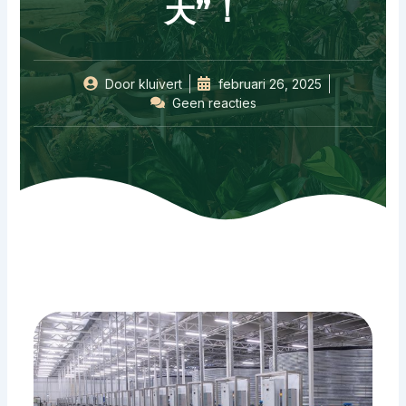
天”！
Door
kluivert
februari 26, 2025
Geen reacties