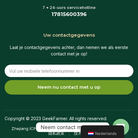
7 * 24-uurs servicehotline
17815600396
Uw contactgegevens
Laat je contactgegevens achter, dan nemen we als eerste
contact met je op!
Tel
Neem nu contact met u op
Copyright © 2023 GeekFarmer. All rights reserved.
Neem contact met ons op
Zhejiang ICP nr. 2021022461-3
Algemene voorwaarden
隐私政策
技术支持
Nederlands
Open ch