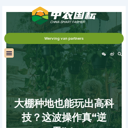
Ga
naar
de
inhoud
Werving van partners
Menu
S
W
W
e
e
i
i
x
b
i
o
n
大棚种地也能玩出高科
技？这波操作真“逆