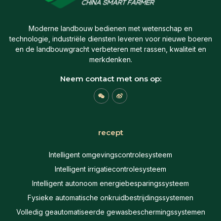
Moderne landbouw bedienen met wetenschap en
technologie, industriële diensten leveren voor nieuwe boeren
en de landbouwgracht verbeteren met rassen, kwaliteit en
merkdenken.
Neem contact met ons op:
W
W
e
e
i
i
x
b
i
o
n
recept
Intelligent omgevingscontrolesysteem
Intelligent irrigatiecontrolesysteem
Intelligent autonoom energiebesparingssysteem
Fysieke automatische onkruidbestrijdingssystemen
Volledig geautomatiseerde gewasbeschermingssystemen