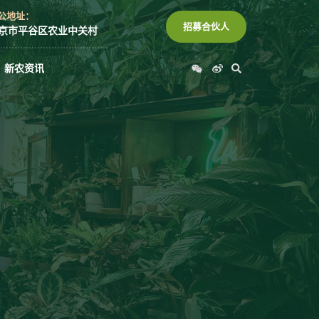
公地址：
招募合伙人
京市平谷区农业中关村
Search
W
W
新农资讯
e
e
i
i
x
b
i
o
n