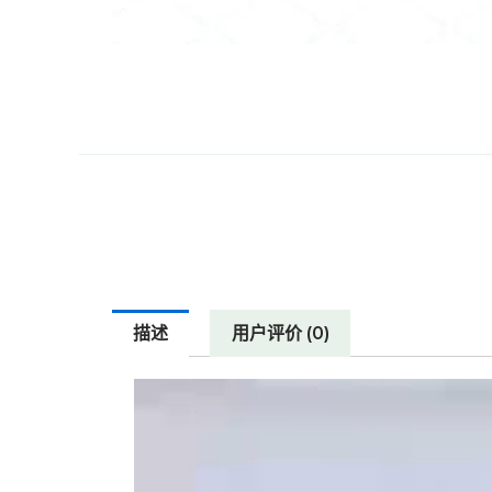
描述
用户评价 (0)
视
频
播
放
器