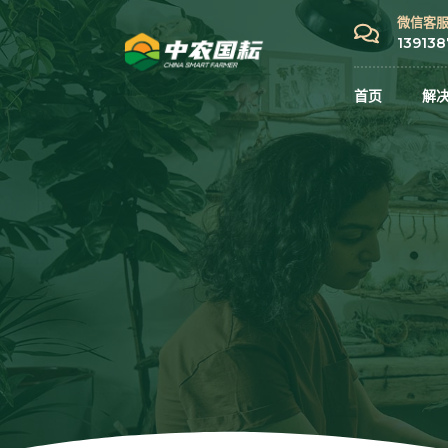
跳
微信客服 
至
13913
内
容
首页
解