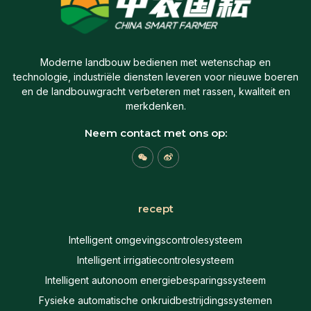
Moderne landbouw bedienen met wetenschap en
technologie, industriële diensten leveren voor nieuwe boeren
en de landbouwgracht verbeteren met rassen, kwaliteit en
merkdenken.
Neem contact met ons op:
W
W
e
e
i
i
x
b
i
o
n
recept
Intelligent omgevingscontrolesysteem
Intelligent irrigatiecontrolesysteem
Intelligent autonoom energiebesparingssysteem
Fysieke automatische onkruidbestrijdingssystemen